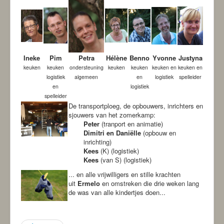
-ANBI-
Ineke
Pim
Petra
Hélène
Benno
Yvonne
Justyna
keuken
keuken
ondersteuning
keuken
keuken
keuken en
keuken en
logistiek
algemeen
en
logistiek
spelleider
en
logistiek
spelleider
De transportploeg, de opbouwers, inrichters en
sjouwers van het zomerkamp:
Peter
(tranport en animatie)
Dimitri en Daniëlle
(opbouw en
inrichting)
Kees
(K) (logistiek)
Kees
(van S) (logistiek)
... en alle vrijwilligers en stille krachten
uit
Ermelo
en omstreken die drie weken lang
de was van alle kindertjes doen...