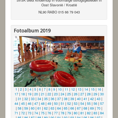
SVSK biedt kinderhulp in voormalige oorlogsgebieden in
Oost Slavonië / Kroatië
NL90 RABO 015 66 79 043
Fotoalbum 2019
1
|
2
|
3
|
4
|
5
|
6
|
7
|
8
|
9
|
10
|
11
|
12
|
13
|
14
|
15
|
16
|
17
|
18
|
19
|
20
|
21
|
22
|
23
|
24
|
25
|
26
|
27
|
28
|
29
|
30
|
31
|
32
|
33
|
34
|
35
|
36
|
37
|
38
|
39
|
40
|
41
|
42
|
43
|
44
|
45
|
46
|
47
|
48
|
49
|
50
|
51
|
52
|
53
|
54
|
55
|
56
|
57
|
58
|
59
|
60
|
61
|
62
|
63
|
64
|
65
|
66
|
67
|
68
|
69
|
70
|
71
|
72
|
73
|
74
|
75
|
76
|
77
|
78
|
79
|
80
|
81
|
82
|
83
|
84
|
85
|
86
|
87
|
88
|
89
|
90
|
91
|
92
|
93
|
94
|
95
|
96
|
97
|