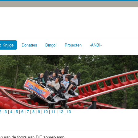
o Knjige
Donaties
Bingo!
Projecten
-ANBI-
2
|
3
|
4
|
5
|
6
|
7
|
8
|
9
|
10
|
11
|
12
|
13
aan van de foto's van DIT zomerkamp.