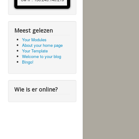
Meest gelezen
Your Modules
About your home page
Your Template
Welcome to your blog
Bingo!
Wie is er online?