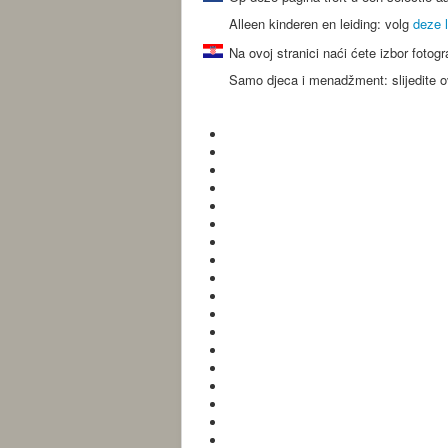
Alleen kinderen en leiding: volg
deze l
Na ovoj stranici naći ćete izbor fotog
Samo djeca i menadžment: slijedite 