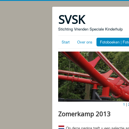
SVSK
Stichting Vrienden Speciale Kinderhulp
Start
Over ons
Fotoboeken | Fot
1
|
Zomerkamp 2013
Op deze pagina treft u een selectie 