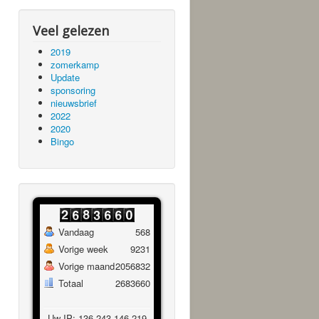
Veel gelezen
2019
zomerkamp
Update
sponsoring
nieuwsbrief
2022
2020
Bingo
Vandaag
568
Vorige week
9231
Vorige maand
2056832
Totaal
2683660
Uw IP: 136.243.146.219