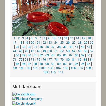
1
|
2
|
3
|
4
|
5
|
6
|
7
|
8
|
9
|
10
|
11
|
12
|
13
|
14
|
15
|
16
|
17
|
18
|
19
|
20
|
21
|
22
|
23
|
24
|
25
|
26
|
27
|
28
|
29
|
30
|
31
|
32
|
33
|
34
|
35
|
36
|
37
|
38
|
39
|
40
|
41
|
42
|
43
|
44
|
45
|
46
|
47
|
48
|
49
|
50
|
51
|
52
|
53
|
54
|
55
|
56
|
57
|
58
|
59
|
60
|
61
|
62
|
63
|
64
|
65
|
66
|
67
|
68
|
69
|
70
|
71
|
72
|
73
|
74
|
75
|
76
|
77
|
78
|
79
|
80
|
81
|
82
|
83
|
84
|
85
|
86
|
87
|
88
|
89
|
90
|
91
|
92
|
93
|
94
|
95
|
96
|
97
|
98
|
99
|
100
|
101
|
102
|
103
|
104
|
105
|
106
|
107
|
108
|
109
|
110
|
111
Met dank aan: