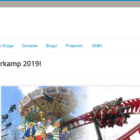
o Knjige
Donaties
Bingo!
Projecten
-ANBI-
erkamp 2019!