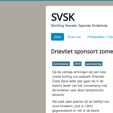
SVSK
Stichting Vrienden Speciale Kinderhulp
Start
Over ons
Fotoboeken | Fot
Drievliet sponsort zom
zomerkamp
2019
sponsoring
Op de valreep ontvingen wij een hele
mooie korting van pretpark Drievliet.
Zoals bijna ieder jaar gaan wij in de
laatste week van het zomerkamp met
de kinderen naar deze fantastische
attractie.
Het park past precies bij de leeftijd van
onze kinderen, pret is 100%
gegarandeerd en het is de beste