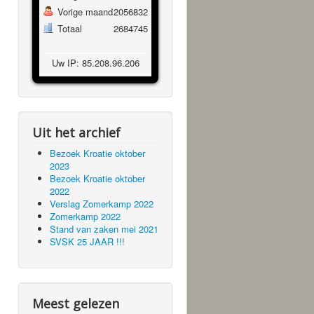
Vorige maand
2056832
Totaal
2684745
Uw IP: 85.208.96.206
Uit het archief
Bezoek Kroatie oktober
2023
Bezoek Kroatie oktober
2022
Verslag Zomerkamp 2022
Zomerkamp 2022
Stand van zaken mei 2021
SVSK 25 JAAR !!!
Meest gelezen