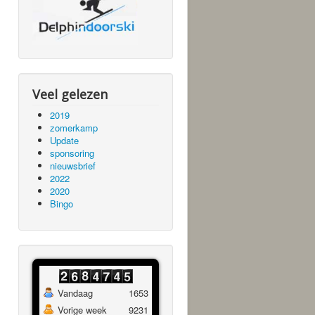
Veel gelezen
2019
zomerkamp
Update
sponsoring
nieuwsbrief
2022
2020
Bingo
Vandaag
1653
Vorige week
9231