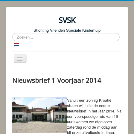
SVSK
Stichting Vrienden Speciale Kinderhulp
Zoeken...
Schakelen
navigatie
Start
Nieuwsbrief 1 Voorjaar 2014
Over ons
Fotoboeken | Foto Knjige
Vanuit een zonnig Kroatië
Donaties
sturen wij jullie de eerste
nieuwsbrief in het jaar 2014. Na
Bingo!
een voorspoedige reis van 16
uur kwamen we afgelopen
Projecten
zaterdag rond de middag aan
bij onze uitvalbasis in Ilaca.